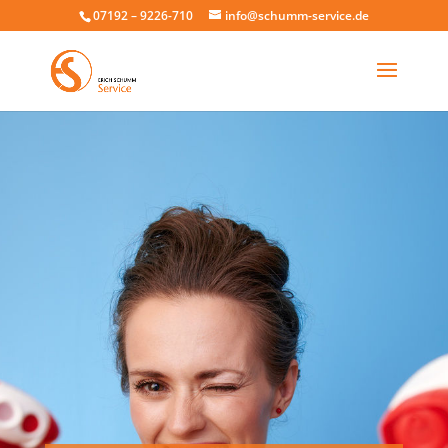
07192 – 9226-710
info@schumm-service.de