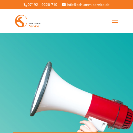
07192 – 9226-710
info@schumm-service.de