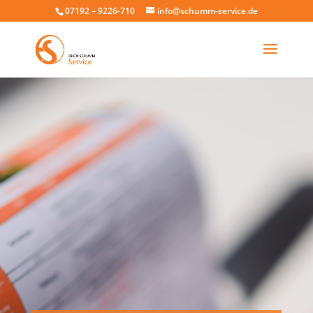
07192 – 9226-710
info@schumm-service.de